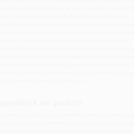
à del Venditore fino all’avvenuto pagamento del prezzo di 
pese da parte dell’Acquirente. Il Venditore darà corso all’or
 solo dopo aver ricevuto conferma dell’autorizzazione al
o dell’importo totale dovuto, costituito dal prezzo di acqui
 spedizione e da ogni eventuale costo aggiuntivo, come indi
ordine. Il Venditore si riserva il diritto di rifiutare ordini
nti da utenti che non diano sufficienti garanzie di solvibil
siano pendenti controversie. Le immagini presenti sul sito 
all’Acquirente per agevolare il riconoscimento dei prodotti
rattere puramente illustrativo per cui potrebbero non ris
nte l’aspetto del prodotto consegnato.
sponibilità dei prodotti
ti offerti sullo Shop online potrebbero essere in numero lim
di accadere che un prodotto ordinato non sia più disponib
vamente alla registrazione dell’ordine di acquisto. In caso 