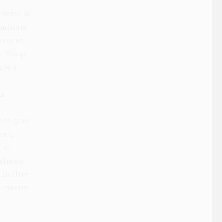
averso la
ominata
presenti
o “Shop
nte a
on
 non può
enti
 di
aliano.
 inoltre
 riserve