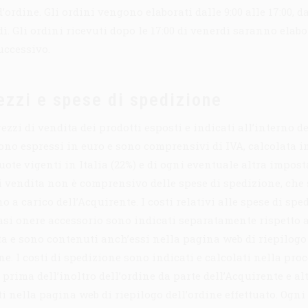
ordine. Gli ordini vengono elaborati dalle 9:00 alle 17:00, d
ì. Gli ordini ricevuti dopo le 17:00 di venerdì saranno elabor
uccessivo.
ezzi e spese di spedizione
rezzi di vendita dei prodotti esposti e indicati all’interno d
ono espressi in euro e sono comprensivi di IVA, calcolata i
uote vigenti in Italia (22%) e di ogni eventuale altra imposta
i vendita non è comprensivo delle spese di spedizione, che 
 a carico dell’Acquirente. I costi relativi alle spese di spe
asi onere accessorio sono indicati separatamente rispetto 
ta e sono contenuti anch’essi nella pagina web di riepilogo
ne. I costi di spedizione sono indicati e calcolati nella pro
 prima dell’inoltro dell’ordine da parte dell’Acquirente e al
i nella pagina web di riepilogo dell’ordine effettuato. Ogni