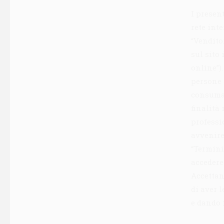
I presen
rete inte
“Vendito
sul sito
online”)
persone
consumat
finalità 
professi
avvenire 
“Termini
accedere
Accettan
di aver l
e dando 