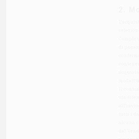
2. Mo
L’acquis
selezion
Completa
di pagam
conferma
contenen
acquistat
modalità
Il contra
via tele
all’invi
tutti i 
alcuna c
dal Vendi