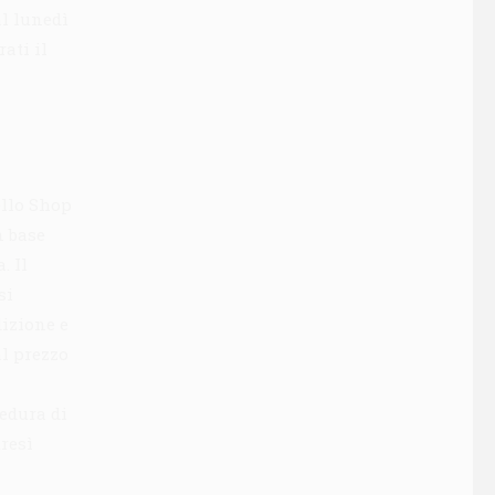
al lunedì
ati il
ello Shop
n base
. Il
si
dizione e
al prezzo
cedura di
tresì