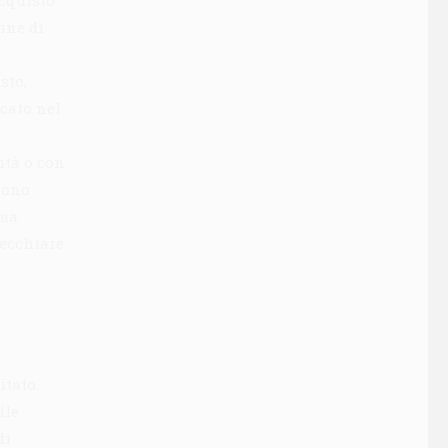
acquisto
dine di
sto,
cato nel
ità o con
sono
 ma
pecchiare
itato.
ile
di