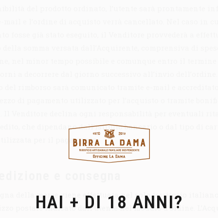
ibilità del prodotto ordinato, l’utente sarà prontamente i
-mail e l’ordine di acquisto verrà cancellato. Nel caso in cu
o fosse già stato eseguito, il Venditore provvederà a effett
 della somma versata dall’Acquirente, comprensiva di spes
ne, nel minor tempo possibile e comunque entro il termine
orni a decorrere dal giorno successivo all’invio dell’ordine.
o del rimborso sarà comunicato tramite e-mail e accreditato
ezzo di pagamento utilizzato per l’acquisto o tramite bonif
. Il Venditore declina ogni responsabilità per eventuali rit
edito, che dipendano dall’istituto bancario o dal tipo di car
utilizzata per il pagamento.
edizione e consegna
gna della merce viene effettuata nel solo territorio italiano
HAI + DI 18 ANNI?
rizzo postale indicato dall’utente nel modulo d’ordine. L’Acq