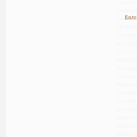
l’unico 
impegna 
Entr
giornata
che poss
consegna
personal
l’orario
medesima
riconseg
avviene 
dall’avv
consegna
contatta
di conse
responsab
forza ma
prodotto