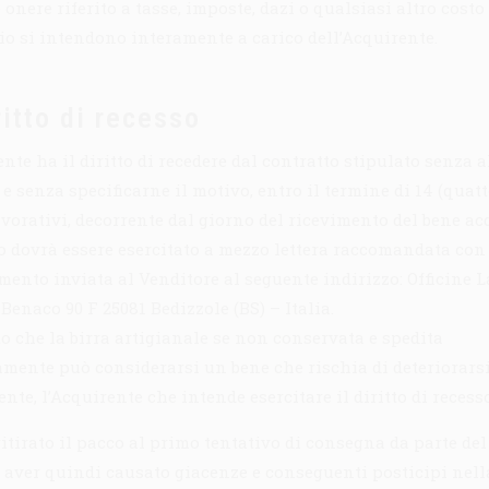
 onere riferito a tasse, imposte, dazi o qualsiasi altro costo
io si intendono interamente a carico dell’Acquirente.
ritto di recesso
ente ha il diritto di recedere dal contratto stipulato senza 
e senza specificarne il motivo, entro il termine di 14 (quatt
avorativi, decorrente dal giorno del ricevimento del bene ac
so dovrà essere esercitato a mezzo lettera raccomandata con
imento inviata al Venditore al seguente indirizzo: Officine 
ia Benaco 90 F 25081 Bedizzole (BS) – Italia.
to che la birra artigianale se non conservata e spedita
mente può considerarsi un bene che rischia di deteriorars
nte, l’Acquirente che intende esercitare il diritto di recess
ritirato il pacco al primo tentativo di consegna da parte del
 aver quindi causato giacenze e conseguenti posticipi nell