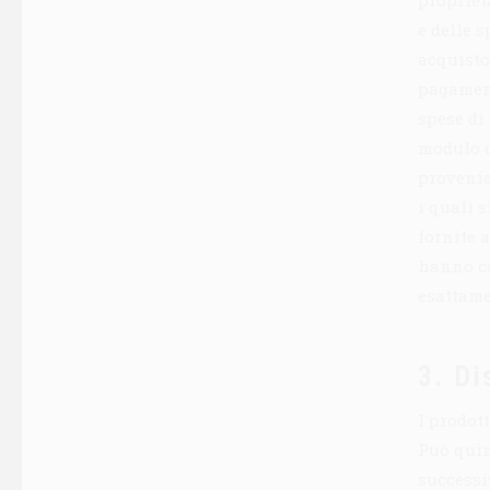
propriet
e delle s
acquisto
pagament
spese di
modulo d’
provenie
i quali 
fornite 
hanno ca
esattame
3. Di
I prodot
Può quin
successi