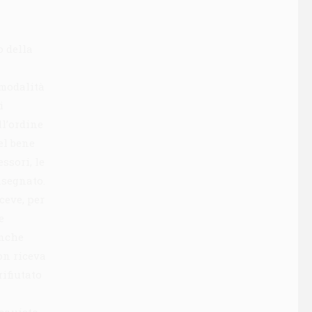
o della
 modalità
i
ll’ordine
el bene
ssori, le
nsegnato.
ceve, per
e
anche
on riceva
rifiutato