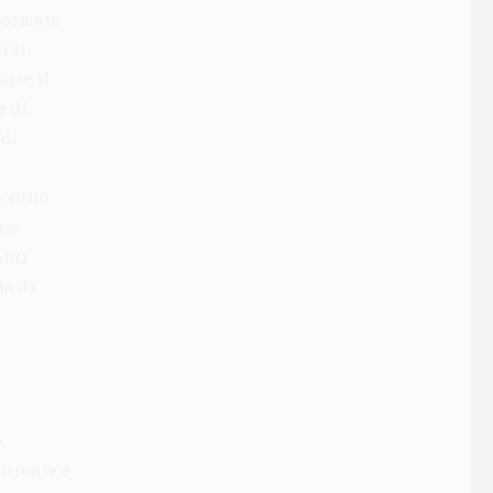
nformato
i il
uare il
e di
 di
 sullo
ico
ardi
ta di
,
uirente è