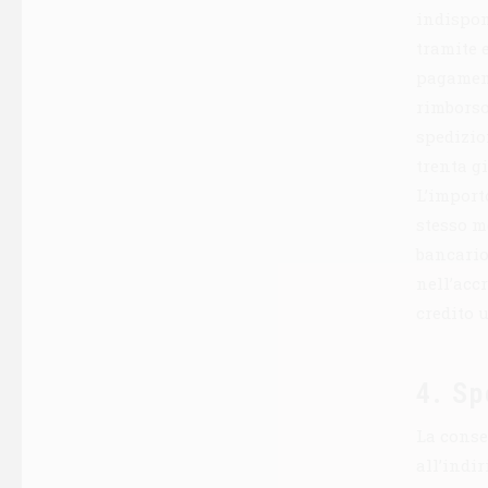
indispon
tramite e
pagament
rimborso
spedizio
trenta gi
L’import
stesso m
bancario
nell’accr
credito 
4. Sp
La conse
all’indi