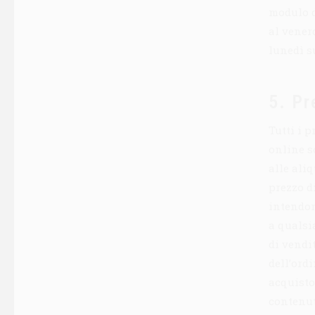
modulo d’
al venerd
lunedì s
5. Pr
Tutti i p
online s
alle aliq
prezzo d
intendono
a qualsi
di vendi
dell’ordi
acquisto
contenut