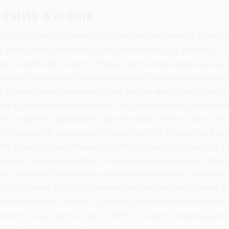
dalità d’ordine
to di qualsiasi prodotto sullo Shop online avviene a seguit
e dello stesso mediante il suo inserimento nel “carrello”.
ta la scelta dei prodotti, l’Acquirente dovrà selezionare la
ento e completare l’ordine premendo l’apposito pulsante d
, previa visualizzazione di una pagina web di riepilogo de
te gli estremi dell’ordinante e dell’ordinazione, il prezzo d
o, le spese di spedizione e gli eventuali ulteriori oneri acce
 e i termini di pagamento e l’indirizzo ove il bene verrà co
tto è concluso ed efficace tra le Parti quando il Venditore ri
matica, il modulo d’ordine. Il Venditore provvede entro 48 or
o di una e-mail di conferma, nella quale saranno riportati 
dati richiamati nel punto precedente. Qualora l’Acquirente n
onferma entro 7 giorni, il relativo ordine dovrà intendersi 
tore e quindi privo di ogni effetto. I prodotti resteranno di