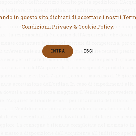
responsabile dell’indirizzo fornito per la spedizione. L’Acqu
a indicare, in fase di ordine, un indirizzo presidiato per l’
ando in questo sito dichiari di accettare i nostri Term
 da una persona maggiorenne con relativo documento di id
Condizioni, Privacy & Cookie Policy.
a ritirare la merce. Se ciò non avvenisse e il corriere non p
re, la responsabilità è a carico dell’Acquirente, che dovrà
mente contattare la sede del corriere di competenza, per c
 di un’eventuale successiva consegna oppure recarsi presso 
ENTRA
ESCI
 sede per ritirare la merce. Ogni eventuale spesa di giacen
na è a carico dell’Acquirente. La consegna del prodotto acq
generalmente entro 2-7 giorni, con un massimo di 15 giorn
enuta accettazione dell’ordine. In caso di impedimenti alla
 dovuti a cause di forza maggiore il Venditore provvederà 
re l’Acquirente tramite e-mail per informarlo del ritardo n
gna. Il Venditore non potrà essere ritenuto in alcun modo
ile degli eventuali ritardi dovuti a fatti di terzi e/o a caus
ggiore. La consegna è ritenuta completata nel momento in 
 è messo a disposizione dell’Acquirente all’indirizzo specif