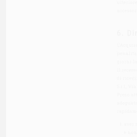
ulteriore
accessor
6. Di
L’Acquir
penalità 
giorni l
Il reces
di ricev
S.r.l., V
Preso at
adeguata
rapidame
aver 
e non