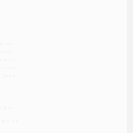
alcuna
ordici)
quistato.
 avviso
La Dama
i
o deve:
 corriere
a