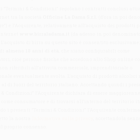
ti “Termini & Condizioni” regolano i contratti conclusi attr
rnet tra la società
Officine La Dama S.r.l.
(d’ora in poi den
re”) e l’Acquirente, relativamente all’acquisto dei prodotti 
 internet
www.birraladama.it
(da adesso in poi denominat
. L’acquisto di birra su questo sito è consentito esclusivame
 di
almeno 18 anni di età
, che siano configurabili come
ori, cioè persone fisiche che accedono allo Shop online c
non riferibili all’attività commerciale, imprenditoriale o
onale eventualmente svolta. L’acquisto di prodotti alcolici
al di fuori del territorio italiano. Accettando quindi i pres
 & Condizioni” l’Acquirente dichiara di essere maggiorenne,
 come consumatore e di trovarsi all’interno del territorio it
do i presenti “Termini & Condizioni” l’Acquirente conferma
etto la nostra
Informativa sulla privacy
, accettandola senza
il proprio consenso.