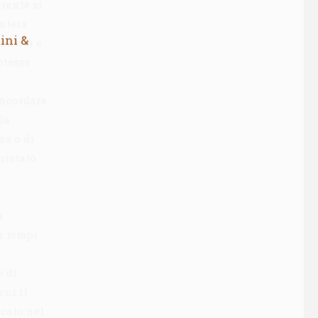
irente si
intera
ini &
entità e
otesse
oncordare
la
za o di
uistato
i
a
ei tempi
e di
cui il
icato nel