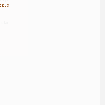
ini &
)
o a
La