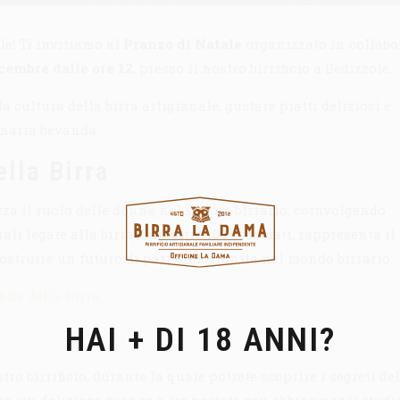
le! Ti invitiamo al
Pranzo di Natale
organizzato in collabo
cembre dalle ore 12
, presso il nostro birrificio a Bedizzole.
 cultura della birra artigianale, gustare piatti deliziosi e
inaria bevanda.
lla Birra
a il ruolo delle donne nel settore birrario, coinvolgendo
li legate alla birra. Con oltre 100 associati, rappresenta i
ostruire un futuro di pari opportunità nel mondo birrario.
nne della Birra
.
HAI + DI 18 ANNI?
ro birrificio, durante la quale potrete scoprire i segreti de
re, un delizioso pranzo a tre portate con abbinamenti studi