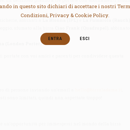
ando in questo sito dichiari di accettare i nostri Term
:
Condizioni, Privacy & Cookie Policy.
zicherie, abbinati a
La Bionna (IPL)
e
La Fumarola (Rauch
eggio, sfumato alla birra
Ciao Frank (Quadrupel)
, abbinat
ENTRA
ESCI
na (London Porter)
tti: portate con voi amici e parenti per condividere questa
ero di persone inviando un’email a
hello@birraladama.it
,
sti sono limitati, quindi non aspettate troppo!
 è un’opportunità per immergersi nel mondo della birra