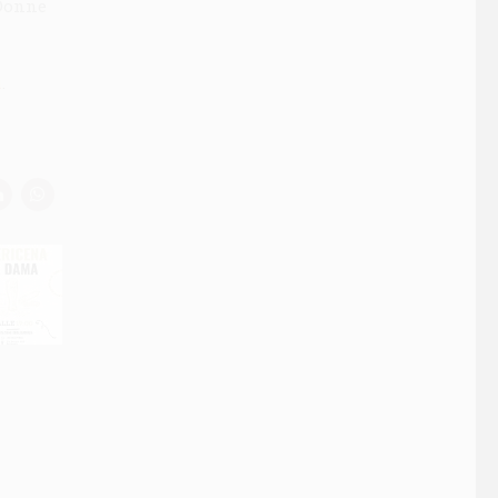
 Donne
i
.