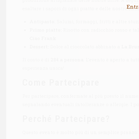
Entr
esaltare i sapori di ogni piatto e delle nostre birre
Antipasto:
Salumi, formaggi, fritti e altre stuz
Primo piatto:
Risotto con radicchio rosso e tal
Ciao Frank
Dessert:
Dolce al cioccolato abbinato a
La Bru
Il costo è di
28€ a persona
. L’evento è aperto a tu
esperienza unica!
Come Partecipare
Per partecipare, confermate al più presto il num
segnalando eventuali intolleranze o allergie. I po
Perché Partecipare?
Questo evento è molto più di un semplice pranzo: