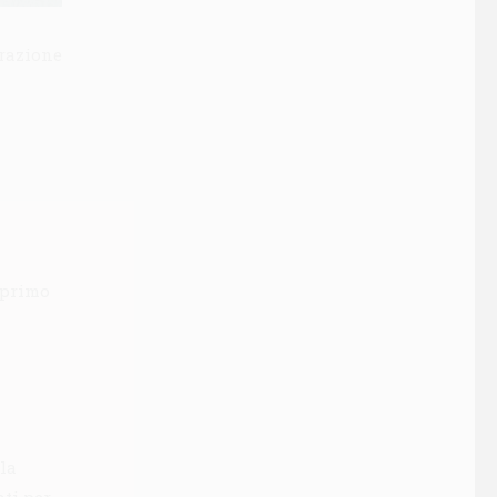
razione
l primo
lla
ati per