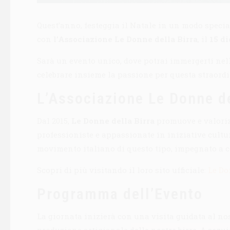
Quest’anno, festeggia il Natale in un modo specia
con
l’Associazione Le Donne della Birra
, il
15 di
Sarà un evento unico, dove potrai immergerti nella
celebrare insieme la passione per questa straord
L’Associazione Le Donne de
Dal 2015,
Le Donne della Birra
promuove e valorizz
professioniste e appassionate in iniziative cultura
movimento italiano di questo tipo, impegnato a c
Scopri di più visitando il loro sito ufficiale:
Le Do
Programma dell’Evento
La giornata inizierà con una visita guidata al nost
produzione artigianale delle nostre birre. A segui