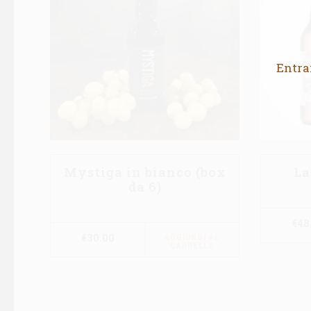
Entran
Mystiga in bianco (box
La
da 6)
€
48
€
30.00
AGGIUNGI AL
CARRELLO