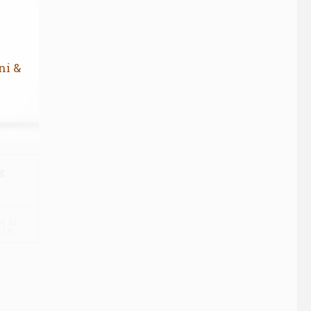
ni &
x
I AL
LLO