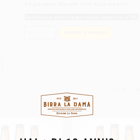
4 e più casse, dipende tutto dalla tua sete!
Spedizione gratuita per ordini superiori a 99€.
Quantità
AGGIUNGI AL CARRELLO