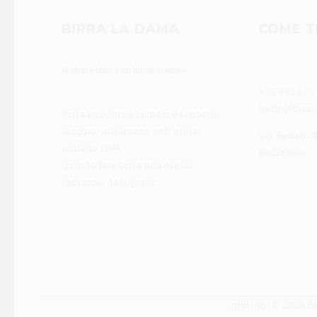
BIRRA LA DAMA
COME T
Produrre birra è un lungo viaggio.
+39 335 679
hello@birra
Birra La Dama è la meta del nostro
viaggio, intrapreso nell’ormai
Via Benaco 
lontano 1994
Bedizzole
quando fare birra non era un
capriccio da hipster.
Copyright © 2026 Birr