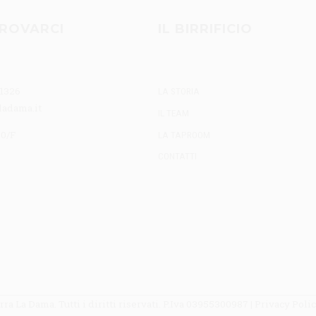
ROVARCI
IL BIRRIFICIO
 1326
LA STORIA
ladama.it
IL TEAM
90/F
LA TAPROOM
CONTATTI
a La Dama. Tutti i diritti riservati. P.Iva 03955300987 |
Privacy Poli