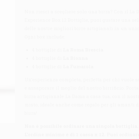
Non riesci a scegliere solo una birra? Con il La
Experience Box 12 Bottiglie, puoi gustare una se
delle nostre migliori birre artigianali in un unic
Ogni box include:
4 bottiglie di
La Roma Brescia
4 bottiglie di
La Bionna
4 bottiglie di
La Fumarola
Un’esperienza completa, perfetta per chi vuole s
e assaporare il meglio del nostro birrificio. Porta
birra artigianale La Dama a casa tua, con il nost
misto, ideale anche come regalo per gli amanti d
birra!
Non è possibile ordinare una singola bottiglia.
L’ordine minimo è di 1 cassa x 12. Puoi ordinare 