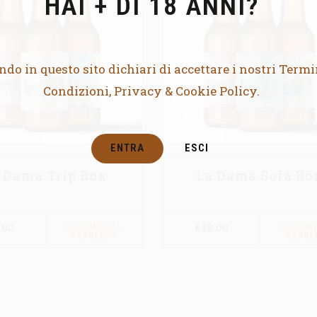
HAI + DI 18 ANNI?
do in questo sito dichiari di accettare i nostri Termi
Condizioni, Privacy & Cookie Policy.
ENTRA
ESCI
 Dama Trip Box
La Dama Sofà Bo
.00
€
48.00
AGGIUNGI AL
AGGIUNG
CARRELLO
CARRE