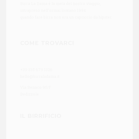
Birra La Dama è la meta del nostro viaggio,
intrapreso nell’ormai lontano 1994
quando fare birra non era un capriccio da hipster.
COME TROVARCI
+39 335 679 1326
hello@birraladama.it
Via Benaco 90/F
Bedizzole
IL BIRRIFICIO