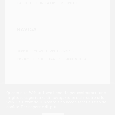
LA STORIA
IL TEAM
LA TAPROOM
CONTATTI
NAVIGA
SHOP
BLOG/NEWS
TERMINI & CONDIZIONI
PRIVACY POLICY
DICHIARAZIONE DI ACCESSIBILITÀ
Questo sito Web utilizza i cookie per assicurarti una
migliore esperienza di navigazione sul nostro sito
Copyright © 2026 Birra La Dama. Tutti i diritti riservati. P.Iva
web. Utilizzando il nostro sito acconsenti all'uso dei
03955300987 | Privacy Policy | Cookie Policy |
cookie.
Per saperne di più
.