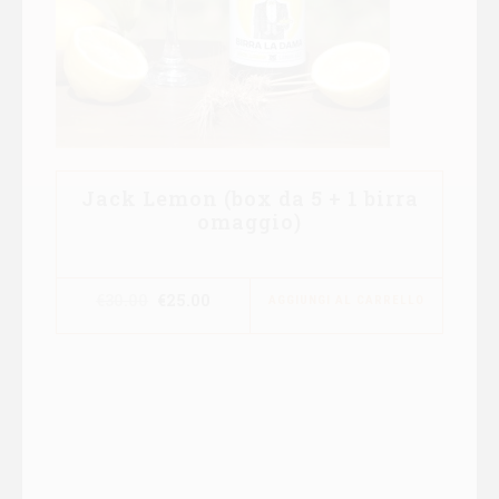
Jack Lemon (box da 5 + 1 birra
omaggio)
Il
Il
€
30.00
€
25.00
AGGIUNGI AL CARRELLO
prezzo
prezzo
originale
attuale
era:
è:
€30.00.
€25.00.