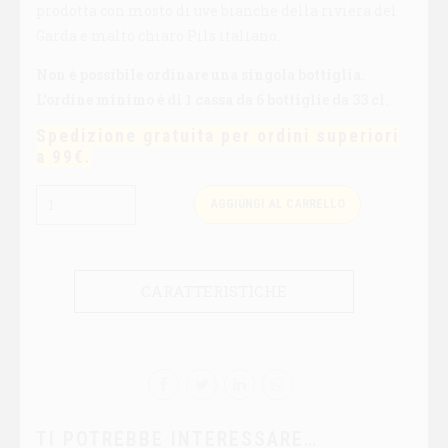
prodotta con mosto di uve bianche della riviera del
Garda e malto chiaro Pils italiano.
Non è possibile ordinare una singola bottiglia.
L’ordine minimo è di 1 cassa da 6 bottiglie da 33 cl.
Spedizione gratuita per ordini superiori
a 99€.
Quantità
AGGIUNGI AL CARRELLO
CARATTERISTICHE
TI POTREBBE INTERESSARE…