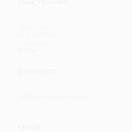
COME TROVARCI
+39 335 679 1326
hello@birraladama.it
Via Benaco 90/F
Bedizzole
IL BIRRIFICIO
LA STORIA
IL TEAM
LA TAPROOM
CONTATTI
NAVIGA