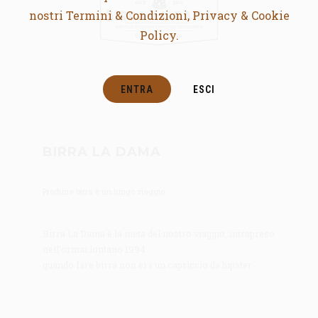
nostri Termini & Condizioni, Privacy & Cookie
Policy.
ENTRA
ESCI
BIRRA LA DAMA
Produrre birra è un lungo viaggio.
Birra La Dama è la meta del nostro viaggio, intrapreso
nell’ormai lontano 1994
quando fare birra non era un capriccio da hipster.