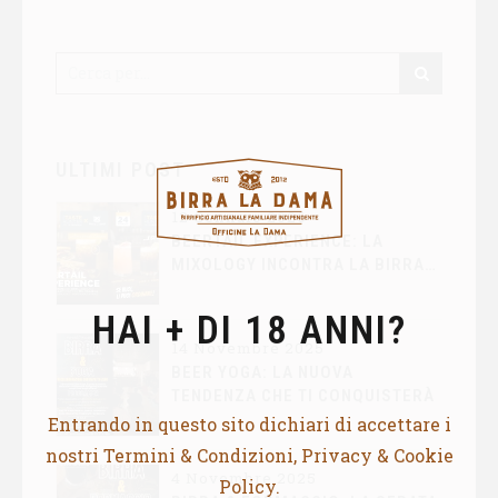
PINTA"
ULTIMI POST
12 Gennaio 2026
BEERTAIL EXPERIENCE: LA
MIXOLOGY INCONTRA LA BIRRA
ARTIGIANALE
HAI + DI 18 ANNI?
14 Novembre 2025
BEER YOGA: LA NUOVA
TENDENZA CHE TI CONQUISTERÀ
Entrando in questo sito dichiari di accettare i
nostri Termini & Condizioni, Privacy & Cookie
4 Novembre 2025
Policy.