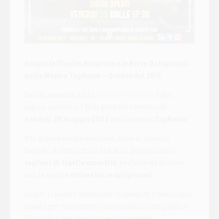
Scopri le Tigelle Assortite e le Birre Artigianali
nella Nostra TapRoom – Sconto del 15%!
Sei un amante della
birra artigianale
e dei
sapori autentici? Non perdere l’evento di
venerdì 20 maggio 2022
nella nostra
TapRoom
!
Per questa serata speciale, oltre ai classici
taglieri e stuzzichini che ami, proponiamo
taglieri di tigelle assortite
, perfette da gustare
con le nostre
ottime birre artigianali
.
Goditi il nostro ambiente rilassante e familiare,
ideale per trascorrere una serata in compagnia
di amici o per fare nuove conoscenze.