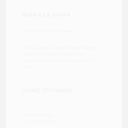
BIRRA LA DAMA
Produrre birra è un lungo viaggio.
Birra La Dama è la meta del nostro viaggio,
intrapreso nell’ormai lontano 1994
quando fare birra non era un capriccio da
hipster.
COME TROVARCI
+39 335 679 1326
hello@birraladama.it