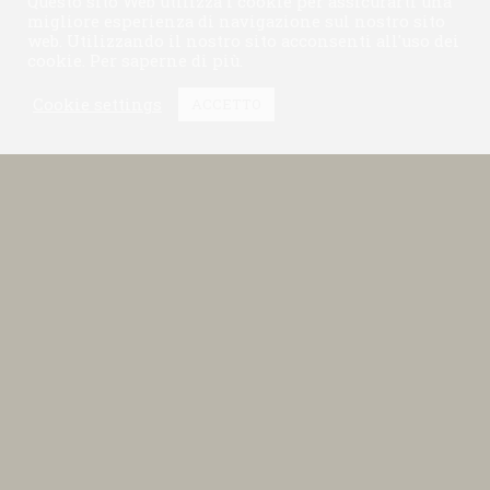
Questo sito Web utilizza i cookie per assicurarti una
migliore esperienza di navigazione sul nostro sito
web. Utilizzando il nostro sito acconsenti all'uso dei
cookie.
Per saperne di più
.
Cookie settings
ACCETTO
News