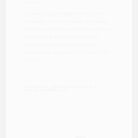
mondo.
La parte migliore della visita arriva
comunque alla fine, quando vi saranno
servite le nostre birre. Una degustazione
che fa bene ai sensi e dove potrete
approfondire le differenze tra le
sfumature di sapori di tutti i nostri tipi
di birra.
CHE ASPETTI? PRENOTA LA TUA VISITA O
RICHIEDI INFORMAZIONI