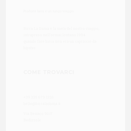
Produrre birra è un lungo viaggio.
Birra La Dama è la meta del nostro viaggio,
intrapreso nell’ormai lontano 1994
quando fare birra non era un capriccio da
hipster.
COME TROVARCI
+39 335 679 1326
hello@birraladama.it
Via Benaco 90/F
Bedizzole