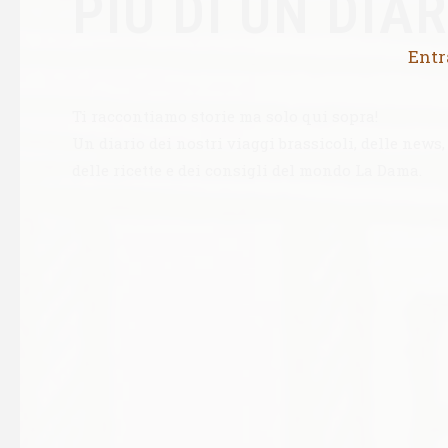
PIÙ DI UN DIA
Entr
Ti raccontiamo storie ma solo qui sopra!
Un diario dei nostri viaggi brassicoli, delle news, 
delle ricette e dei consigli del mondo La Dama.